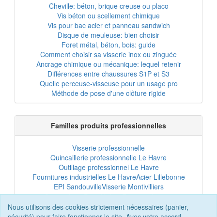
Cheville: béton, brique creuse ou placo
Vis béton ou scellement chimique
Vis pour bac acier et panneau sandwich
Disque de meuleuse: bien choisir
Foret métal, béton, bois: guide
Comment choisir sa visserie inox ou zinguée
Ancrage chimique ou mécanique: lequel retenir
Différences entre chaussures S1P et S3
Quelle perceuse-visseuse pour un usage pro
Méthode de pose d'une clôture rigide
Familles produits professionnelles
Visserie professionnelle
Quincaillerie professionnelle Le Havre
Outillage professionnel Le Havre
Fournitures industrielles Le Havre
Acier Lillebonne
EPI Sandouville
Visserie Montivilliers
Quincaillerie Port-Jérôme
Fixation chantier
EPI professionnel
Outillage maintenance
Nous utilisons des cookies strictement nécessaires (panier,
Acier professionnel
Tôles et bardage
sécurité) pour faire fonctionner le site. Avec votre accord,