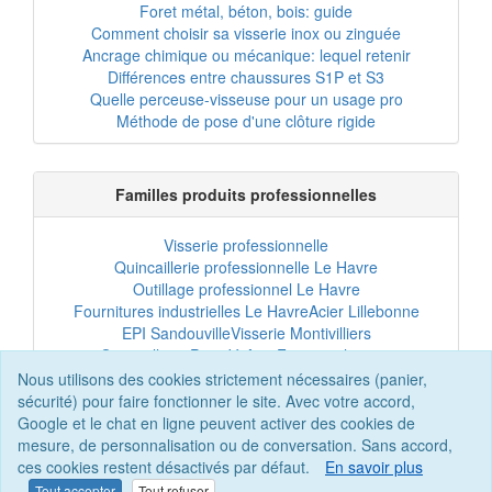
Foret métal, béton, bois: guide
Comment choisir sa visserie inox ou zinguée
Ancrage chimique ou mécanique: lequel retenir
Différences entre chaussures S1P et S3
Quelle perceuse-visseuse pour un usage pro
Méthode de pose d'une clôture rigide
Familles produits professionnelles
Visserie professionnelle
Quincaillerie professionnelle Le Havre
Outillage professionnel Le Havre
Fournitures industrielles Le Havre
Acier Lillebonne
EPI Sandouville
Visserie Montivilliers
Quincaillerie Port-Jérôme
Fixation chantier
EPI professionnel
Outillage maintenance
Nous utilisons des cookies strictement nécessaires (panier,
Acier professionnel
Tôles et bardage
sécurité) pour faire fonctionner le site. Avec votre accord,
Scellement chimique
Clôtures Le Havre
Google et le chat en ligne peuvent activer des cookies de
mesure, de personnalisation ou de conversation. Sans accord,
ces cookies restent désactivés par défaut.
En savoir plus
Tout accepter
Tout refuser