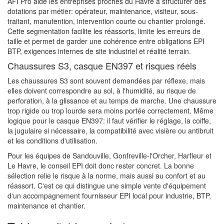
AFI Pro aide les entreprises proches du Havre à structurer des
dotations par métier: opérateur, maintenance, visiteur, sous-
traitant, manutention, intervention courte ou chantier prolongé.
Cette segmentation facilite les réassorts, limite les erreurs de
taille et permet de garder une cohérence entre obligations EPI
BTP, exigences internes de site industriel et réalité terrain.
Chaussures S3, casque EN397 et risques réels
Les chaussures S3 sont souvent demandées par réflexe, mais
elles doivent correspondre au sol, à l'humidité, au risque de
perforation, à la glissance et au temps de marche. Une chaussure
trop rigide ou trop lourde sera moins portée correctement. Même
logique pour le casque EN397: il faut vérifier le réglage, la coiffe,
la jugulaire si nécessaire, la compatibilité avec visière ou antibruit
et les conditions d'utilisation.
Pour les équipes de Sandouville, Gonfreville-l'Orcher, Harfleur et
Le Havre, le conseil EPI doit donc rester concret. La bonne
sélection relie le risque à la norme, mais aussi au confort et au
réassort. C'est ce qui distingue une simple vente d'équipement
d'un accompagnement fournisseur EPI local pour industrie, BTP,
maintenance et chantier.