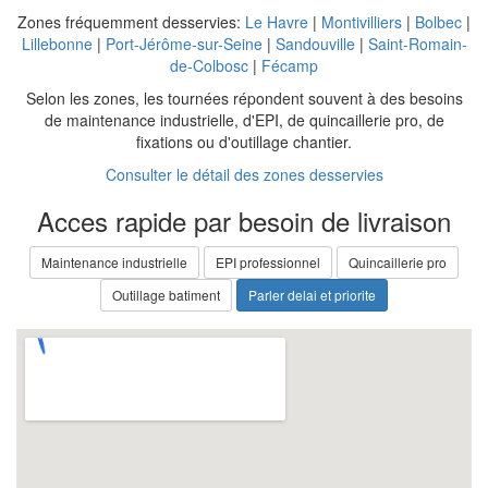
Zones fréquemment desservies:
Le Havre
|
Montivilliers
|
Bolbec
|
Lillebonne
|
Port-Jérôme-sur-Seine
|
Sandouville
|
Saint-Romain-
de-Colbosc
|
Fécamp
Selon les zones, les tournées répondent souvent à des besoins
de maintenance industrielle, d'EPI, de quincaillerie pro, de
fixations ou d'outillage chantier.
Consulter le détail des zones desservies
Acces rapide par besoin de livraison
Maintenance industrielle
EPI professionnel
Quincaillerie pro
Outillage batiment
Parler delai et priorite