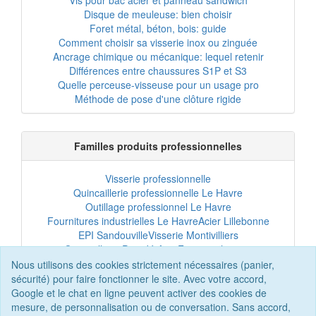
Disque de meuleuse: bien choisir
Foret métal, béton, bois: guide
Comment choisir sa visserie inox ou zinguée
Ancrage chimique ou mécanique: lequel retenir
Différences entre chaussures S1P et S3
Quelle perceuse-visseuse pour un usage pro
Méthode de pose d'une clôture rigide
Familles produits professionnelles
Visserie professionnelle
Quincaillerie professionnelle Le Havre
Outillage professionnel Le Havre
Fournitures industrielles Le Havre
Acier Lillebonne
EPI Sandouville
Visserie Montivilliers
Quincaillerie Port-Jérôme
Fixation chantier
EPI professionnel
Outillage maintenance
Nous utilisons des cookies strictement nécessaires (panier,
Acier professionnel
Tôles et bardage
sécurité) pour faire fonctionner le site. Avec votre accord,
Scellement chimique
Clôtures Le Havre
Google et le chat en ligne peuvent activer des cookies de
mesure, de personnalisation ou de conversation. Sans accord,