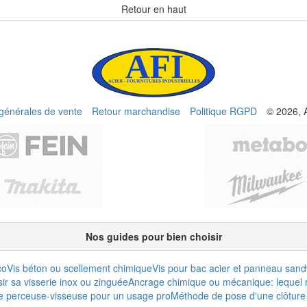
Retour en haut
 générales de vente
Retour marchandise
Politique RGPD
© 2026, 
Nos guides pour bien choisir
co
Vis béton ou scellement chimique
Vis pour bac acier et panneau san
r sa visserie inox ou zinguée
Ancrage chimique ou mécanique: lequel r
e perceuse-visseuse pour un usage pro
Méthode de pose d'une clôture 