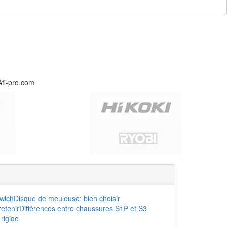
Afi-pro.com
dwich
Disque de meuleuse: bien choisir
etenir
Différences entre chaussures S1P et S3
rigide