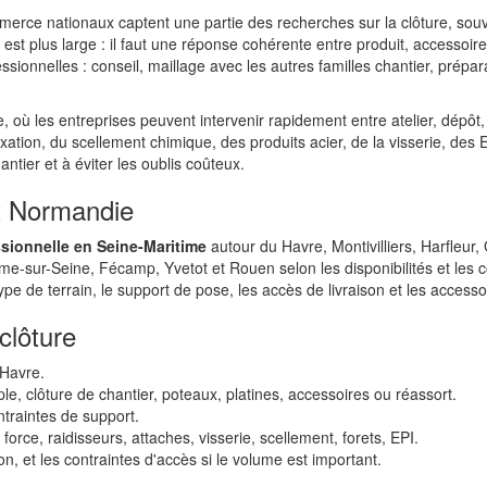
merce nationaux captent une partie des recherches sur la clôture, souv
est plus large : il faut une réponse cohérente entre produit, accessoires,
ssionnelles : conseil, maillage avec les autres familles chantier, prépa
, où les entreprises peuvent intervenir rapidement entre atelier, dépôt, z
ation, du scellement chimique, des produits acier, de la visserie, des 
antier et à éviter les oublis coûteux.
et Normandie
ssionnelle en Seine-Maritime
autour du Havre, Montivilliers, Harfleur,
me-sur-Seine, Fécamp, Yvetot et Rouen selon les disponibilités et les 
type de terrain, le support de pose, les accès de livraison et les access
clôture
 Havre.
ple, clôture de chantier, poteaux, platines, accessoires ou réassort.
ntraintes de support.
orce, raidisseurs, attaches, visserie, scellement, forets, EPI.
son, et les contraintes d'accès si le volume est important.