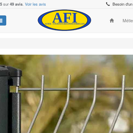
/5
sur
49 avis
.
Voir les avis
Besoin d'un
Méti