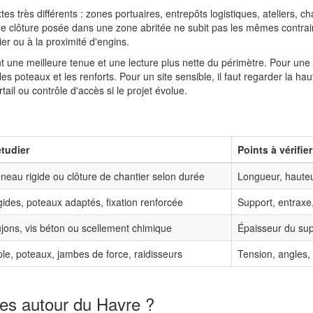
très différents : zones portuaires, entrepôts logistiques, ateliers, cha
Une clôture posée dans une zone abritée ne subit pas les mêmes contra
er ou à la proximité d'engins.
t une meilleure tenue et une lecture plus nette du périmètre. Pour une 
s poteaux et les renforts. Pour un site sensible, il faut regarder la haute
portail ou contrôle d'accès si le projet évolue.
étudier
Points à vérifier
nneau rigide ou clôture de chantier selon durée
Longueur, hauteur
ides, poteaux adaptés, fixation renforcée
Support, entraxe,
ujons, vis béton ou scellement chimique
Épaisseur du sup
ple, poteaux, jambes de force, raidisseurs
Tension, angles, t
res autour du Havre ?