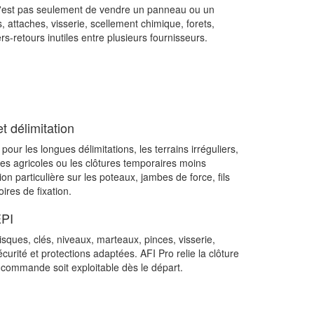
 n'est pas seulement de vendre un panneau ou un
 attaches, visserie, scellement chimique, forets,
s-retours inutiles entre plusieurs fournisseurs.
t délimitation
pour les longues délimitations, les terrains irréguliers,
es agricoles ou les clôtures temporaires moins
n particulière sur les poteaux, jambes de force, fils
ires de fixation.
EPI
isques, clés, niveaux, marteaux, pinces, visserie,
curité et protections adaptées. AFI Pro relie la clôture
a commande soit exploitable dès le départ.