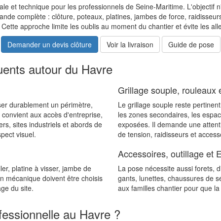
le et technique pour les professionnels de Seine-Maritime. L'objectif
de complète : clôture, poteaux, platines, jambes de force, raidisseurs,
ette approche limite les oublis au moment du chantier et évite les aller
Demander un devis clôture
Voir la livraison
Guide de pose
quents autour du Havre
Grillage souple, rouleaux e
ser durablement un périmètre,
Le grillage souple reste pertinent 
Il convient aux accès d'entreprise,
les zones secondaires, les espac
ers, sites industriels et abords de
exposées. Il demande une attentio
pect visuel.
de tension, raidisseurs et accesso
Accessoires, outillage et 
er, platine à visser, jambe de
La pose nécessite aussi forets, d
ion mécanique doivent être choisis
gants, lunettes, chaussures de sé
age du site.
aux familles chantier pour que l
fessionnelle au Havre ?