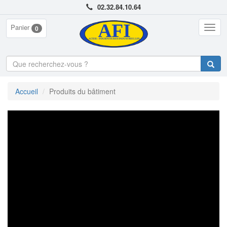
02.32.84.10.64
Panier
Togg
0
navig
Accueil
Produits du bâtiment