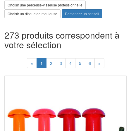
Choisir une perceuse-visseuse professionnelle
Choisir un disque de meuleuse
Demander un conseil
273 produits correspondent à
votre sélection
«
1
2
3
4
5
6
»