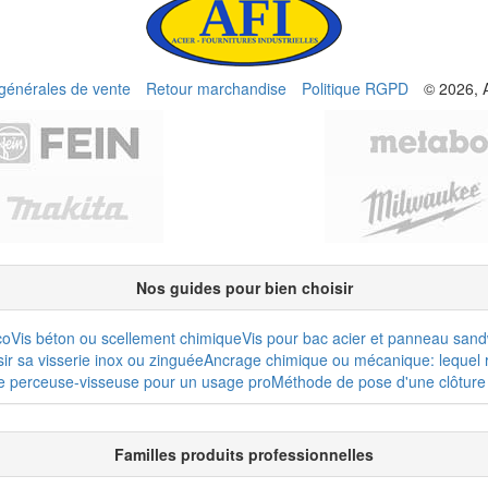
 générales de vente
Retour marchandise
Politique RGPD
© 2026, 
Nos guides pour bien choisir
co
Vis béton ou scellement chimique
Vis pour bac acier et panneau san
r sa visserie inox ou zinguée
Ancrage chimique ou mécanique: lequel r
e perceuse-visseuse pour un usage pro
Méthode de pose d'une clôture 
Familles produits professionnelles