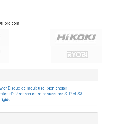
Afi-pro.com
dwich
Disque de meuleuse: bien choisir
etenir
Différences entre chaussures S1P et S3
rigide