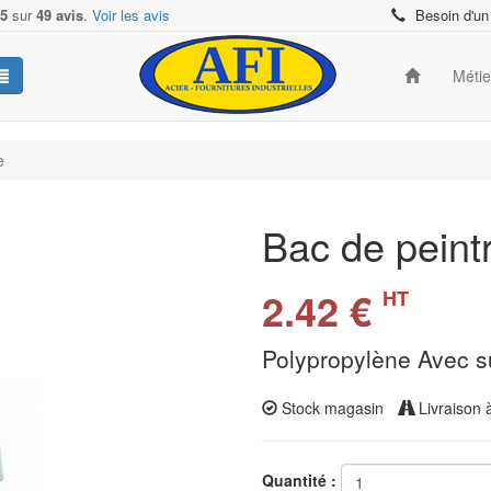
/5
sur
49 avis
.
Voir les avis
Besoin d'un
Méti
e
Bac de peint
2.42 €
HT
Polypropylène Avec s
Stock magasin
Livraison 
Quantité :