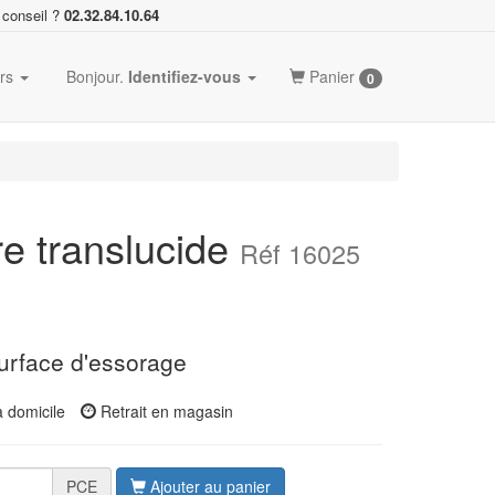
 conseil ?
02.32.84.10.64
ers
Bonjour.
Identifiez-vous
Panier
0
re translucide
Réf 16025
urface d'essorage
à domicile
Retrait en magasin
PCE
Ajouter au panier