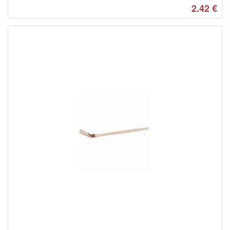
2.42
€