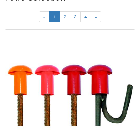
«
1
2
3
4
»