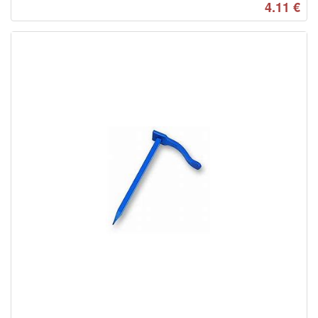
4.11
€