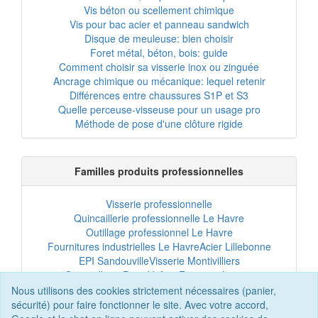
Vis béton ou scellement chimique
Vis pour bac acier et panneau sandwich
Disque de meuleuse: bien choisir
Foret métal, béton, bois: guide
Comment choisir sa visserie inox ou zinguée
Ancrage chimique ou mécanique: lequel retenir
Différences entre chaussures S1P et S3
Quelle perceuse-visseuse pour un usage pro
Méthode de pose d'une clôture rigide
Familles produits professionnelles
Visserie professionnelle
Quincaillerie professionnelle Le Havre
Outillage professionnel Le Havre
Fournitures industrielles Le Havre
Acier Lillebonne
EPI Sandouville
Visserie Montivilliers
Quincaillerie Port-Jérôme
Fixation chantier
EPI professionnel
Outillage maintenance
Nous utilisons des cookies strictement nécessaires (panier,
Acier professionnel
Tôles et bardage
sécurité) pour faire fonctionner le site. Avec votre accord,
Scellement chimique
Clôtures Le Havre