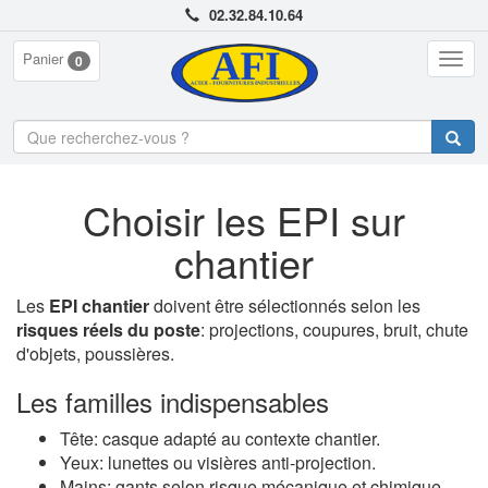
02.32.84.10.64
Panier
Togg
0
navig
Choisir les EPI sur
chantier
Les
EPI chantier
doivent être sélectionnés selon les
risques réels du poste
: projections, coupures, bruit, chute
d'objets, poussières.
Les familles indispensables
Tête: casque adapté au contexte chantier.
Yeux: lunettes ou visières anti-projection.
Mains: gants selon risque mécanique et chimique.