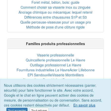
Foret métal, béton, bois: guide
Comment choisir sa visserie inox ou zinguée
Ancrage chimique ou mécanique: lequel retenir
Différences entre chaussures S1P et S3
Quelle perceuse-visseuse pour un usage pro
Méthode de pose d'une clôture rigide
Familles produits professionnelles
Visserie professionnelle
Quincaillerie professionnelle Le Havre
Outillage professionnel Le Havre
Fournitures industrielles Le Havre
Acier Lillebonne
EPI Sandouville
Visserie Montivilliers
Quincaillerie Port-Jérôme
Fixation chantier
EPI professionnel
Outillage maintenance
Nous utilisons des cookies strictement nécessaires (panier,
Acier professionnel
Tôles et bardage
sécurité) pour faire fonctionner le site. Avec votre accord,
Scellement chimique
Clôtures Le Havre
Google et le chat en ligne peuvent activer des cookies de
mesure, de personnalisation ou de conversation. Sans accord,
ces cookies restent désactivés par défaut.
En savoir plus
Tout accepter
Tout refuser