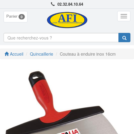
02.32.84.10.64
Panier
Togg
0
navig
Accueil
Quincaillerie
Couteau à enduire inox 16cm