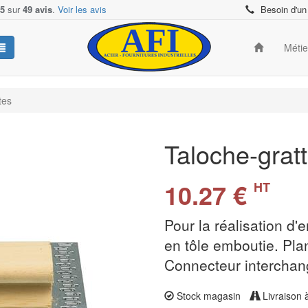
/5
sur
49 avis
.
Voir les avis
Besoin d'un
Méti
tes
Taloche-grat
10.27 €
HT
Pour la réalisation d'e
en tôle emboutie. Pla
Connecteur interchan
Stock magasin
Livraison 