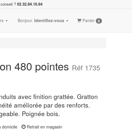
 conseil ?
02.32.84.10.64
ers
Bonjour.
Identifiez-vous
Panier
0
ton 480 pointes
Réf 1735
nduits avec finition grattée. Gratton
néité améliorée par des renforts.
geable. Poignée bois.
à domicile
Retrait en magasin