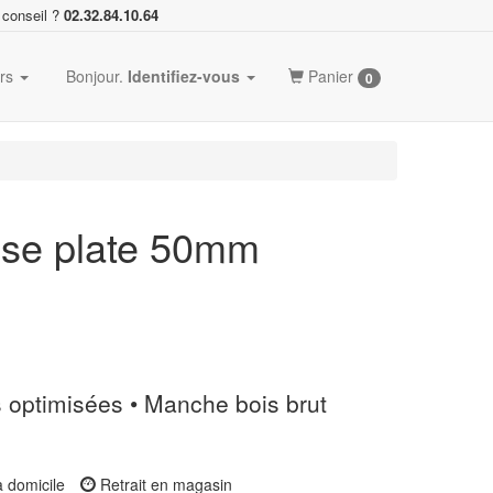
 conseil ?
02.32.84.10.64
ers
Bonjour.
Identifiez-vous
Panier
0
sse plate 50mm
es optimisées • Manche bois brut
à domicile
Retrait en magasin