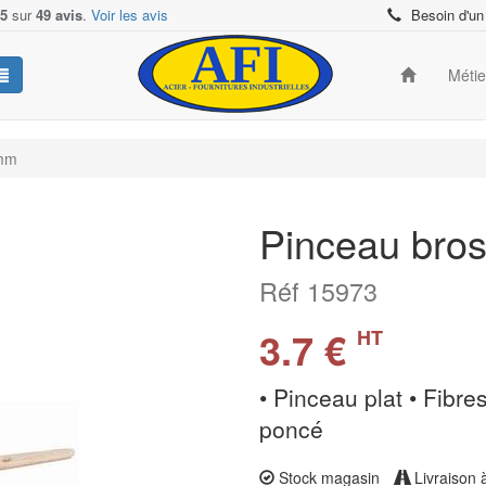
/5
sur
49 avis
.
Voir les avis
Besoin d'un
Méti
0mm
Pinceau bro
Réf 15973
3.7 €
HT
• Pinceau plat • Fibr
poncé
Stock magasin
Livraison 