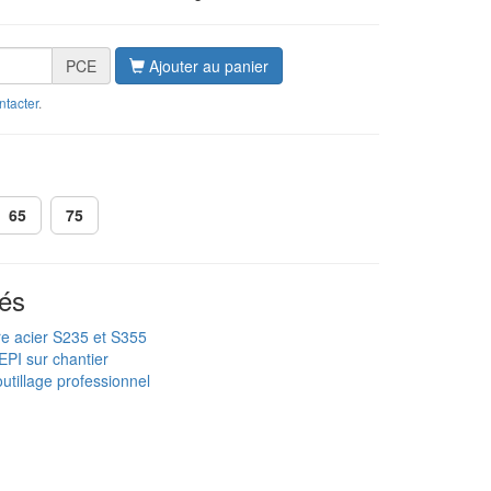
PCE
Ajouter au panier
ntacter
.
65
75
és
re acier S235 et S355
EPI sur chantier
utillage professionnel