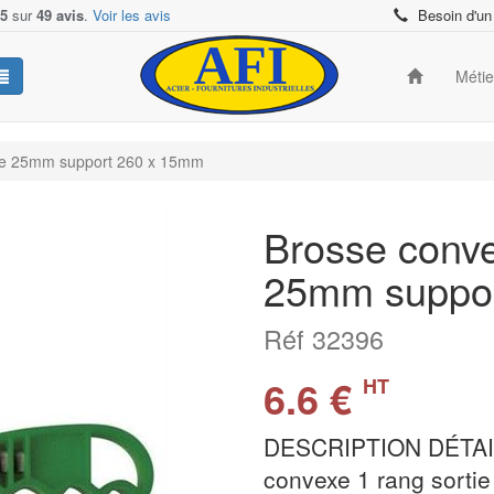
/5
sur
49 avis
.
Voir les avis
Besoin d'un
Méti
tie 25mm support 260 x 15mm
Brosse conve
25mm suppo
Réf 32396
6.6 €
HT
DESCRIPTION DÉTAI
convexe 1 rang sorti