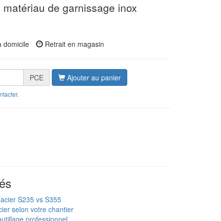
atériau de garnissage inox
à domicile
Retrait en magasin
PCE
Ajouter au panier
ntacter
.
és
 acier S235 vs S355
ier selon votre chantier
utillage professionnel