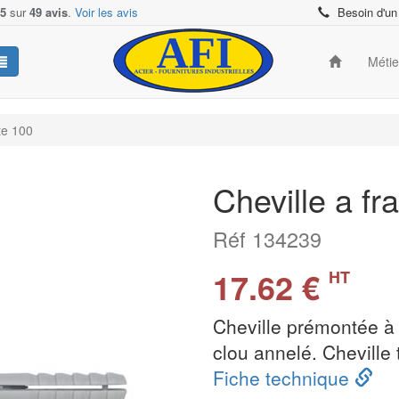
/5
sur
49 avis
.
Voir les avis
Besoin d'un
Méti
te 100
Cheville a fr
Réf 134239
17.62 €
HT
Cheville prémontée à
clou annelé. Cheville 
Fiche technique