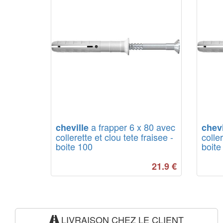
a frapper 6 x 80 avec
cheville
chevi
collerette et clou tete fraisee -
coller
boite 100
boite
21.9
€
LIVRAISON CHEZ LE CLIENT