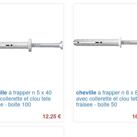
a frapper n 5 x 40
a frapper n 6 x 
lle
cheville
collerette et clou tete
avec collerette et clou te
ee - boite 100
fraisee - boite 50
12.25
€
1