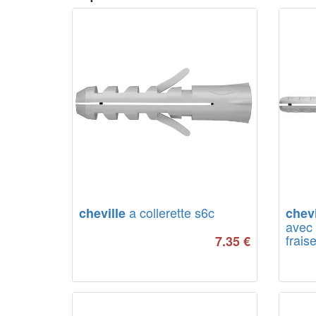
a collerette s6c
cheville
chevi
avec 
frais
7.35
€