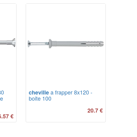
80
a frapper 8x120 -
cheville
te
boite 100
20.7
€
6.57
€