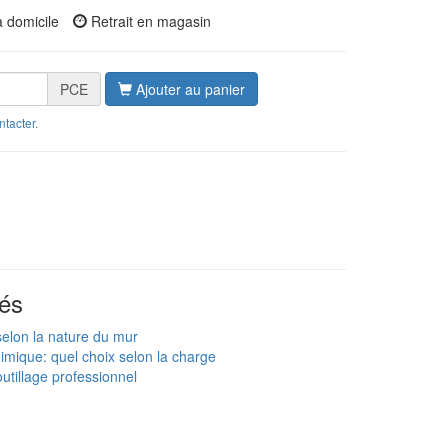
à domicile
Retrait en magasin
PCE
Ajouter au panier
ntacter
.
és
 selon la nature du mur
imique: quel choix selon la charge
utillage professionnel