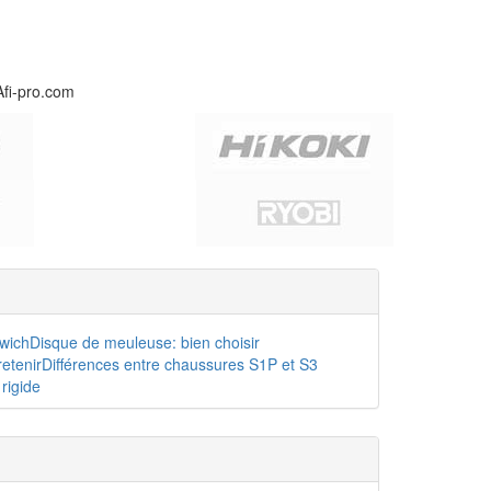
Afi-pro.com
dwich
Disque de meuleuse: bien choisir
etenir
Différences entre chaussures S1P et S3
rigide