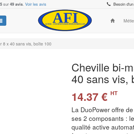
/5
sur
49 avis
.
Voir les avis
Besoin d'un
Méti
 8 x 40 sans vis, boîte 100
Cheville bi-
40 sans vis,
14.37 €
HT
La DuoPower offre de
ses 2 composants : l
qualité active autom