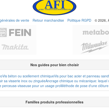
 générales de vente
Retour marchandise
Politique RGPD
© 2026, 
Nos guides pour bien choisir
co
Vis béton ou scellement chimique
Vis pour bac acier et panneau san
r sa visserie inox ou zinguée
Ancrage chimique ou mécanique: lequel r
e perceuse-visseuse pour un usage pro
Méthode de pose d'une clôture 
Familles produits professionnelles