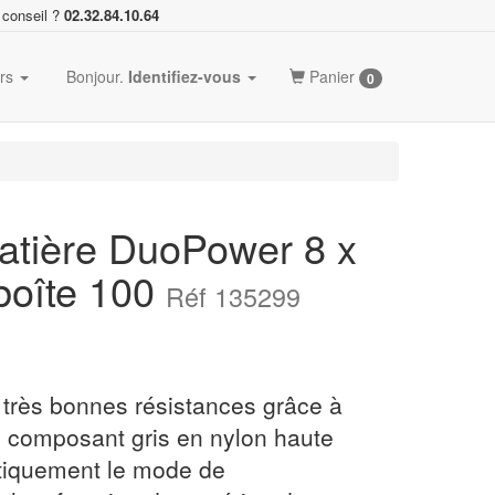
 conseil ?
02.32.84.10.64
ers
Bonjour.
Identifiez-vous
Panier
0
matière DuoPower 8 x
 boîte 100
Réf 135299
 très bonnes résistances grâce à
e composant gris en nylon haute
atiquement le mode de