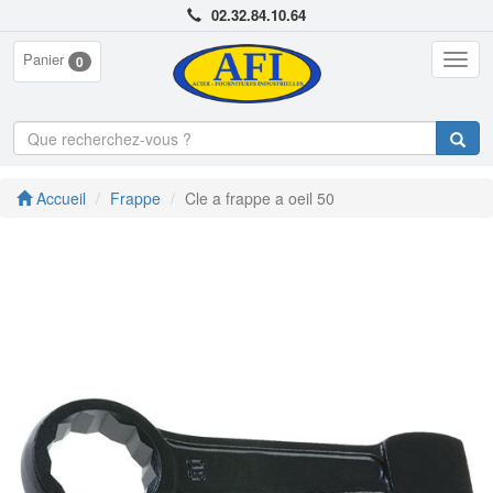
02.32.84.10.64
Panier
Togg
0
navig
Accueil
Frappe
Cle a frappe a oeil 50