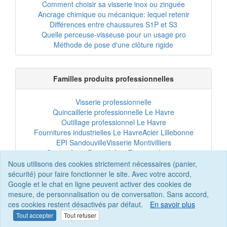
Comment choisir sa visserie inox ou zinguée
Ancrage chimique ou mécanique: lequel retenir
Différences entre chaussures S1P et S3
Quelle perceuse-visseuse pour un usage pro
Méthode de pose d'une clôture rigide
Familles produits professionnelles
Visserie professionnelle
Quincaillerie professionnelle Le Havre
Outillage professionnel Le Havre
Fournitures industrielles Le Havre
Acier Lillebonne
EPI Sandouville
Visserie Montivilliers
Quincaillerie Port-Jérôme
Fixation chantier
EPI professionnel
Outillage maintenance
Nous utilisons des cookies strictement nécessaires (panier,
Acier professionnel
Tôles et bardage
sécurité) pour faire fonctionner le site. Avec votre accord,
Scellement chimique
Clôtures Le Havre
Google et le chat en ligne peuvent activer des cookies de
mesure, de personnalisation ou de conversation. Sans accord,
ces cookies restent désactivés par défaut.
En savoir plus
Tout accepter
Tout refuser