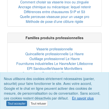
Comment choisir sa visserie inox ou zinguée
Ancrage chimique ou mécanique: lequel retenir
Différences entre chaussures S1P et S3
Quelle perceuse-visseuse pour un usage pro
Méthode de pose d'une clôture rigide
Familles produits professionnelles
Visserie professionnelle
Quincaillerie professionnelle Le Havre
Outillage professionnel Le Havre
Fournitures industrielles Le Havre
Acier Lillebonne
EPI Sandouville
Visserie Montivilliers
Quincaillerie Port-Jérôme
Fixation chantier
EPI professionnel
Outillage maintenance
Nous utilisons des cookies strictement nécessaires (panier,
Acier professionnel
Tôles et bardage
sécurité) pour faire fonctionner le site. Avec votre accord,
Scellement chimique
Clôtures Le Havre
Google et le chat en ligne peuvent activer des cookies de
mesure, de personnalisation ou de conversation. Sans accord,
ces cookies restent désactivés par défaut.
En savoir plus
Tout accepter
Tout refuser