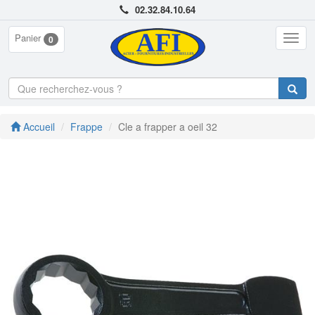
02.32.84.10.64
Panier
Togg
0
navig
Accueil
Frappe
Cle a frapper a oeil 32