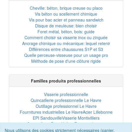
Cheville: béton, brique creuse ou placo
Vis béton ou scellement chimique
Vis pour bac acier et panneau sandwich
Disque de meuleuse: bien choisir
Foret métal, béton, bois: guide
Comment choisir sa visserie inox ou zinguée
Ancrage chimique ou mécanique: lequel retenir
Différences entre chaussures S1P et S3
Quelle perceuse-visseuse pour un usage pro
Méthode de pose d'une clôture rigide
Familles produits professionnelles
Visserie professionnelle
Quincaillerie professionnelle Le Havre
Outillage professionnel Le Havre
Fournitures industrielles Le Havre
Acier Lillebonne
EPI Sandouville
Visserie Montivilliers
Quincaillerie Port-Jérôme
Fixation chantier
EPI professionnel
Outillage maintenance
Nous utilisons des cookies strictement nécessaires (panier,