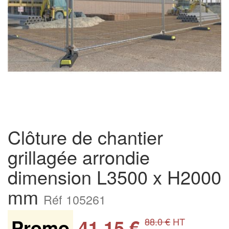
Clôture de chantier
grillagée arrondie
dimension L3500 x H2000
mm
Réf 105261
Promo
41.15 €
88.0 €
HT