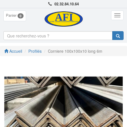
02.32.84.10.64
Panier
Togg
0
navig
Accueil
Profilés
Corniere 100x100x10 long 6m