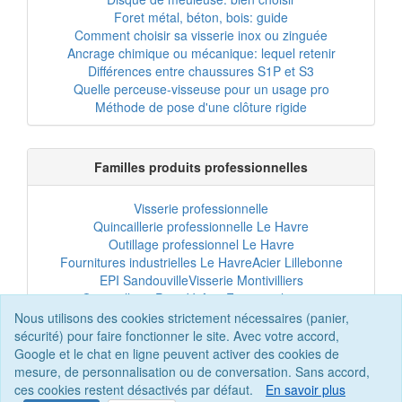
Foret métal, béton, bois: guide
Comment choisir sa visserie inox ou zinguée
Ancrage chimique ou mécanique: lequel retenir
Différences entre chaussures S1P et S3
Quelle perceuse-visseuse pour un usage pro
Méthode de pose d'une clôture rigide
Familles produits professionnelles
Visserie professionnelle
Quincaillerie professionnelle Le Havre
Outillage professionnel Le Havre
Fournitures industrielles Le Havre
Acier Lillebonne
EPI Sandouville
Visserie Montivilliers
Quincaillerie Port-Jérôme
Fixation chantier
EPI professionnel
Outillage maintenance
Nous utilisons des cookies strictement nécessaires (panier,
Acier professionnel
Tôles et bardage
sécurité) pour faire fonctionner le site. Avec votre accord,
Scellement chimique
Clôtures Le Havre
Google et le chat en ligne peuvent activer des cookies de
mesure, de personnalisation ou de conversation. Sans accord,
ces cookies restent désactivés par défaut.
En savoir plus