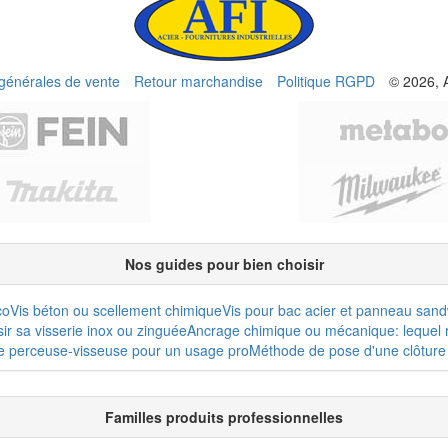
 générales de vente
Retour marchandise
Politique RGPD
© 2026, 
Nos guides pour bien choisir
co
Vis béton ou scellement chimique
Vis pour bac acier et panneau san
r sa visserie inox ou zinguée
Ancrage chimique ou mécanique: lequel r
e perceuse-visseuse pour un usage pro
Méthode de pose d'une clôture 
Familles produits professionnelles