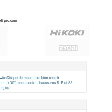
Afi-pro.com
dwich
Disque de meuleuse: bien choisir
etenir
Différences entre chaussures S1P et S3
rigide