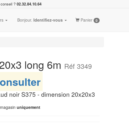
 conseil ?
02.32.84.10.64
ers
Bonjour.
Identifiez-vous
Panier
0
x20x3 long 6m
Réf 3349
onsulter
aud noir S375 - dimension 20x20x3
n magasin
uniquement