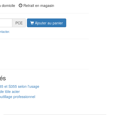
à domicile
Retrait en magasin
PCE
Ajouter au panier
ntacter
.
és
235 et S355 selon l'usage
de tôle acier
utillage professionnel