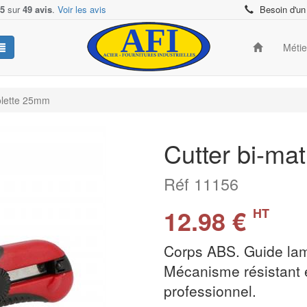
/5
sur
49 avis
.
Voir les avis
Besoin d'un
Méti
olette 25mm
Cutter bi-ma
Réf 11156
12.98 €
HT
Corps ABS. Guide lam
Mécanisme résistant 
professionnel.