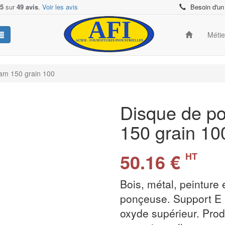
/5
sur
49 avis
.
Voir les avis
Besoin d'un
Méti
iam 150 grain 100
Disque de po
150 grain 1
50.16 €
HT
Bois, métal, peinture e
ponçeuse. Support E -
oxyde supérieur. Pro