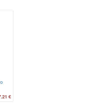
ro
7.21
€