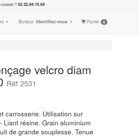
 conseil ?
02.32.84.10.64
ers
Bonjour.
Identifiez-vous
Panier
0
nçage velcro diam
00
Réf 2531
t carrosserie. Utilisation sur
 Liant résine. Grain aluminium
duit de grande souplesse. Tenue