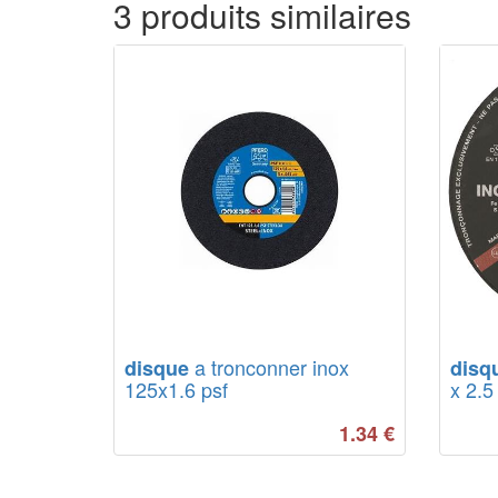
3 produits similaires
a tronconner inox
disque
disq
125x1.6 psf
x 2.5
1.34
€