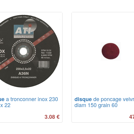
a tronconner inox 230
de poncage velv
ue
disque
 x 22
diam 150 grain 60
3.08
€
4