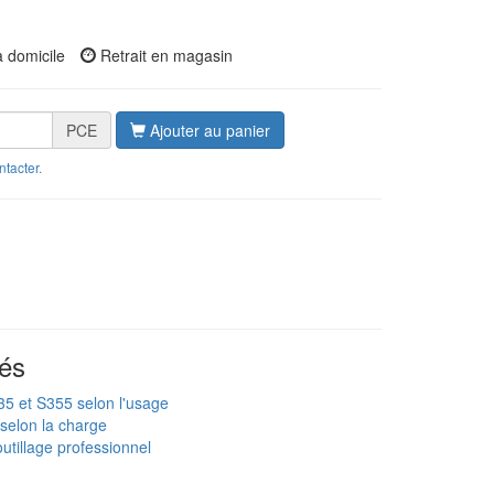
à domicile
Retrait en magasin
PCE
Ajouter au panier
ntacter
.
és
235 et S355 selon l'usage
 selon la charge
utillage professionnel