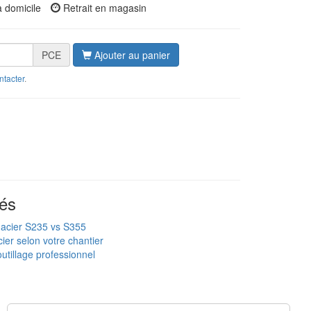
à domicile
Retrait en magasin
PCE
Ajouter au panier
ntacter
.
és
 acier S235 vs S355
ier selon votre chantier
utillage professionnel