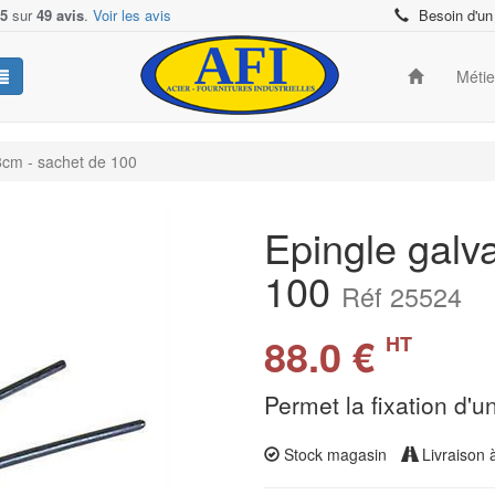
/5
sur
49 avis
.
Voir les avis
Besoin d'un
Méti
8cm - sachet de 100
Epingle galv
100
Réf 25524
88.0 €
HT
Permet la fixation d'u
Stock magasin
Livraison 