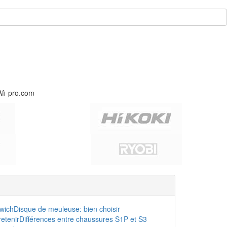
Afi-pro.com
dwich
Disque de meuleuse: bien choisir
etenir
Différences entre chaussures S1P et S3