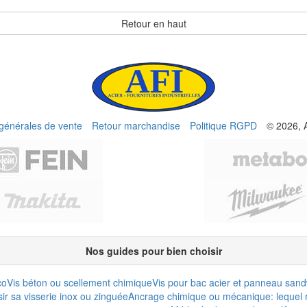
Retour en haut
 générales de vente
Retour marchandise
Politique RGPD
© 2026, 
Nos guides pour bien choisir
co
Vis béton ou scellement chimique
Vis pour bac acier et panneau san
r sa visserie inox ou zinguée
Ancrage chimique ou mécanique: lequel r