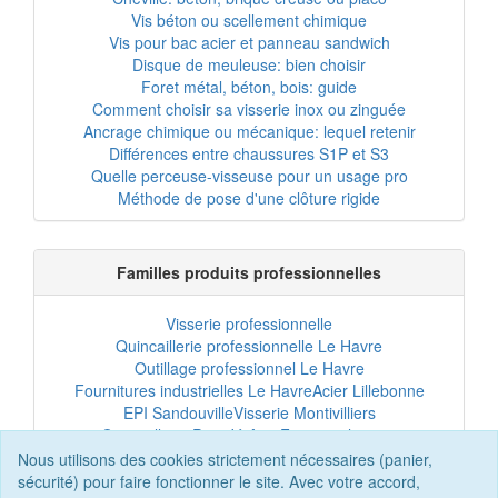
Vis béton ou scellement chimique
Vis pour bac acier et panneau sandwich
Disque de meuleuse: bien choisir
Foret métal, béton, bois: guide
Comment choisir sa visserie inox ou zinguée
Ancrage chimique ou mécanique: lequel retenir
Différences entre chaussures S1P et S3
Quelle perceuse-visseuse pour un usage pro
Méthode de pose d'une clôture rigide
Familles produits professionnelles
Visserie professionnelle
Quincaillerie professionnelle Le Havre
Outillage professionnel Le Havre
Fournitures industrielles Le Havre
Acier Lillebonne
EPI Sandouville
Visserie Montivilliers
Quincaillerie Port-Jérôme
Fixation chantier
EPI professionnel
Outillage maintenance
Nous utilisons des cookies strictement nécessaires (panier,
Acier professionnel
Tôles et bardage
sécurité) pour faire fonctionner le site. Avec votre accord,