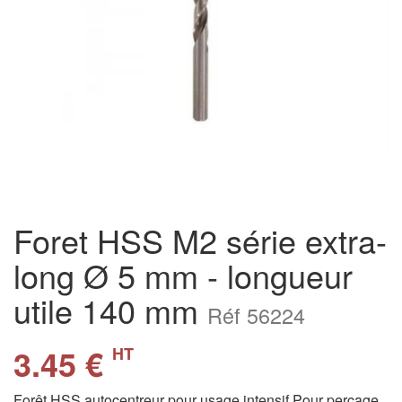
Foret HSS M2 série extra-
long Ø 5 mm - longueur
utile 140 mm
Réf 56224
3.45 €
HT
Forêt HSS autocentreur pour usage intensif Pour percage