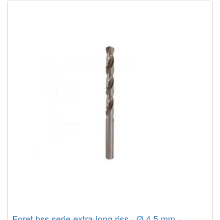
Foret hss serie extra-long riss - Ø 4.5 mm -