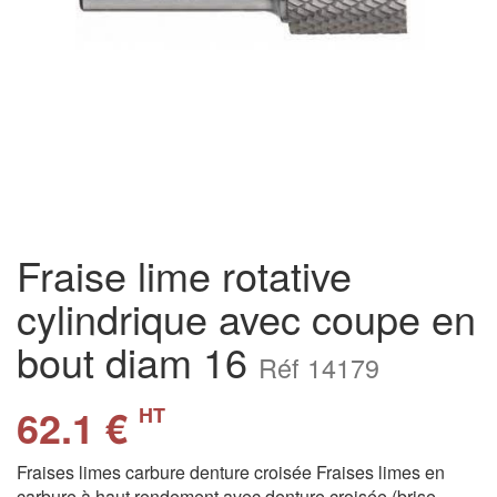
Fraise lime rotative
cylindrique avec coupe en
bout diam 16
Réf 14179
62.1 €
HT
Fraises limes carbure denture croisée Fraises limes en
carbure à haut rendement avec denture croisée (brise