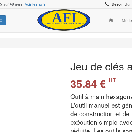
/5
sur
49 avis
.
Voir les avis
Besoin d'un
Méti
Jeu de clés 
35.84 €
HT
Outil à main hexagonal
L'outil manuel est gé
de construction et de
exécution simple ave
réduite. Les outils so