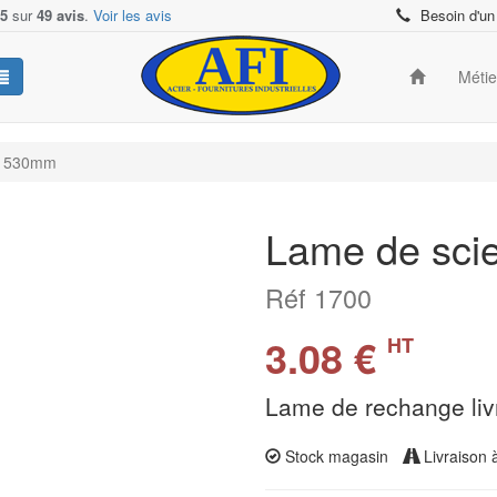
/5
sur
49 avis
.
Voir les avis
Besoin d'un
Méti
e 530mm
Lame de sci
Réf 1700
3.08 €
HT
Lame de rechange liv
Stock magasin
Livraison 