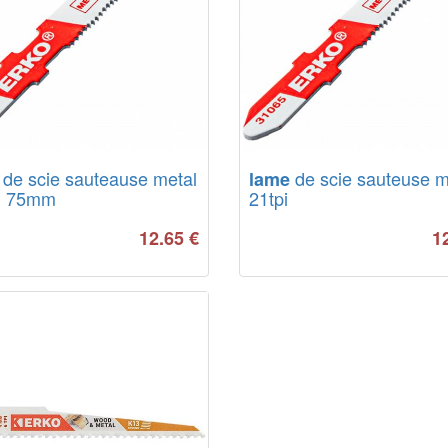
de scie sauteause metal
de scie sauteuse m
lame
pi 75mm
21tpi
12.65
€
1