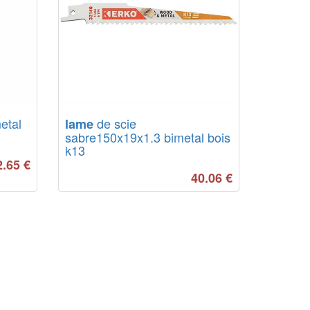
etal
de scie
lame
sabre150x19x1.3 bimetal bois
k13
2.65
€
40.06
€