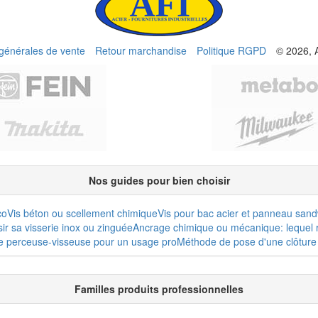
 générales de vente
Retour marchandise
Politique RGPD
© 2026, 
Nos guides pour bien choisir
co
Vis béton ou scellement chimique
Vis pour bac acier et panneau san
r sa visserie inox ou zinguée
Ancrage chimique ou mécanique: lequel r
e perceuse-visseuse pour un usage pro
Méthode de pose d'une clôture 
Familles produits professionnelles