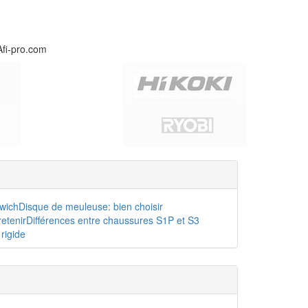
Afi-pro.com
dwich
Disque de meuleuse: bien choisir
etenir
Différences entre chaussures S1P et S3
rigide