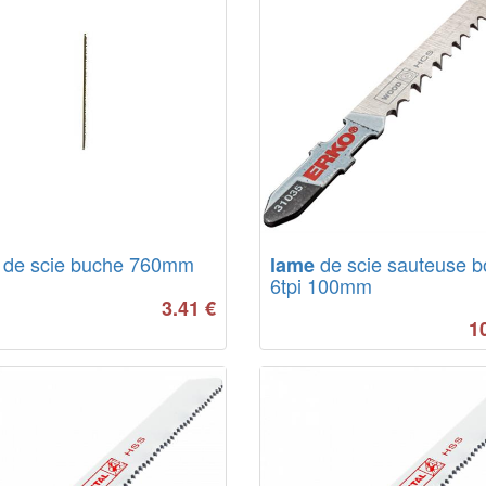
de scie buche 760mm
de scie sauteuse b
lame
6tpi 100mm
3.41
€
1