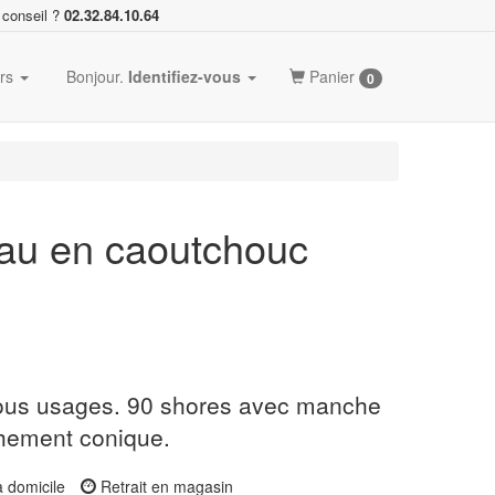
 conseil ?
02.32.84.10.64
ers
Bonjour.
Identifiez-vous
Panier
0
eau en caoutchouc
tous usages. 90 shores avec manche
hement conique.
à domicile
Retrait en magasin