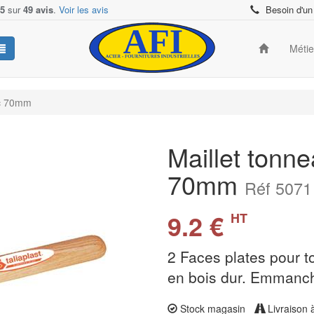
/5
sur
49 avis
.
Voir les avis
Besoin d'un
Méti
uc 70mm
Maillet tonn
70mm
Réf 5071
9.2 €
HT
2 Faces plates pour 
en bois dur. Emmanc
Stock magasin
Livraison 