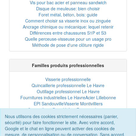
Vis pour bac acier et panneau sandwich
Disque de meuleuse: bien choisir
Foret métal, béton, bois: guide
Comment choisir sa visserie inox ou zinguée
Ancrage chimique ou mécanique: lequel retenir
Différences entre chaussures S1P et S3
Quelle perceuse-visseuse pour un usage pro
Méthode de pose d'une clôture rigide
Familles produits professionnelles
Visserie professionnelle
Quincaillerie professionnelle Le Havre
Outillage professionnel Le Havre
Fournitures industrielles Le Havre
Acier Lillebonne
EPI Sandouville
Visserie Montivilliers
Quincaillerie Port-Jérôme
Fixation chantier
EPI professionnel
Outillage maintenance
Nous utilisons des cookies strictement nécessaires (panier,
Acier professionnel
Tôles et bardage
sécurité) pour faire fonctionner le site. Avec votre accord,
Scellement chimique
Clôtures Le Havre
Google et le chat en ligne peuvent activer des cookies de
mesure, de personnalisation ou de conversation. Sans accord,