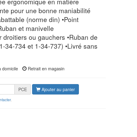
ée ergonomique en matière
nte pour une bonne maniabilité
abattable (norme din) •Point
Ruban et manivelle
r droitiers ou gauchers •Ruban de
1-34-734 et 1-34-737) •Livré sans
à domicile
Retrait en magasin
PCE
Ajouter au panier
ntacter
.