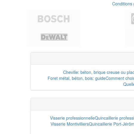
Conditions
Cheville: béton, brique creuse ou pla
Foret métal, béton, bois: guide
Comment choisi
Quell
Visserie professionnelle
Quincaillerie profes
Visserie Montivilliers
Quincaillerie Port-Jérô