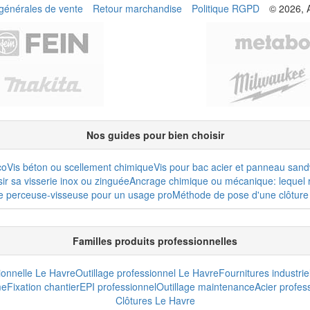
 générales de vente
Retour marchandise
Politique RGPD
© 2026, 
Nos guides pour bien choisir
co
Vis béton ou scellement chimique
Vis pour bac acier et panneau san
r sa visserie inox ou zinguée
Ancrage chimique ou mécanique: lequel r
e perceuse-visseuse pour un usage pro
Méthode de pose d'une clôture 
Familles produits professionnelles
sionnelle Le Havre
Outillage professionnel Le Havre
Fournitures industrie
me
Fixation chantier
EPI professionnel
Outillage maintenance
Acier profes
Clôtures Le Havre