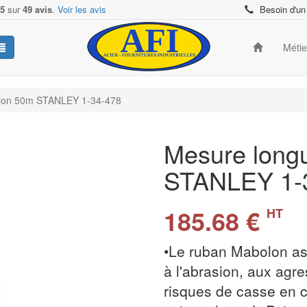
/5
sur
49 avis
.
Voir les avis
Besoin d'un
Méti
olon 50m STANLEY 1-34-478
Mesure long
STANLEY 1-
185.68 €
HT
•Le ruban Mabolon as
à l'abrasion, aux agre
risques de casse en c