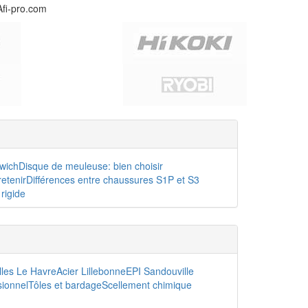
Afi-pro.com
dwich
Disque de meuleuse: bien choisir
etenir
Différences entre chaussures S1P et S3
rigide
lles Le Havre
Acier Lillebonne
EPI Sandouville
sionnel
Tôles et bardage
Scellement chimique