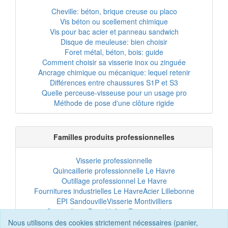
Cheville: béton, brique creuse ou placo
Vis béton ou scellement chimique
Vis pour bac acier et panneau sandwich
Disque de meuleuse: bien choisir
Foret métal, béton, bois: guide
Comment choisir sa visserie inox ou zinguée
Ancrage chimique ou mécanique: lequel retenir
Différences entre chaussures S1P et S3
Quelle perceuse-visseuse pour un usage pro
Méthode de pose d'une clôture rigide
Familles produits professionnelles
Visserie professionnelle
Quincaillerie professionnelle Le Havre
Outillage professionnel Le Havre
Fournitures industrielles Le Havre
Acier Lillebonne
EPI Sandouville
Visserie Montivilliers
Quincaillerie Port-Jérôme
Fixation chantier
EPI professionnel
Outillage maintenance
Nous utilisons des cookies strictement nécessaires (panier,