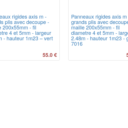
aux rigides axis m -
Panneaux rigides axis m 
s plis avec decoupe -
grands plis avec decoupe
e 200x55mm - fil
maille 200x55mm - fil
tre 4 et 5mm - largeur
diametre 4 et 5mm - larg
 - hauteur 1m23 – vert
2.48m - hauteur 1m23 - g
7016
55.0
€