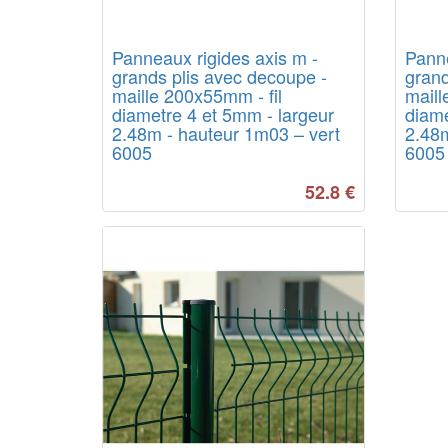
Panneaux rigides axis m -
Panne
grands plis avec decoupe -
grand
maille 200x55mm - fil
maill
diametre 4 et 5mm - largeur
diame
2.48m - hauteur 1m03 – vert
2.48m
6005
6005
52.8
€