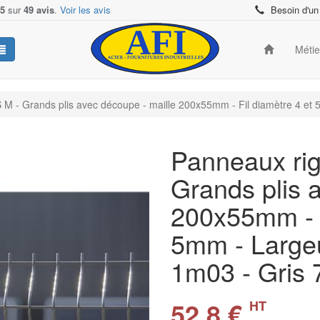
/5
sur
49 avis
.
Voir les avis
Besoin d'un
Méti
 M - Grands plis avec découpe - maille 200x55mm - Fil diamètre 4 et
Panneaux rig
Grands plis 
200x55mm - F
5mm - Largeu
1m03 - Gris
52.8 €
HT