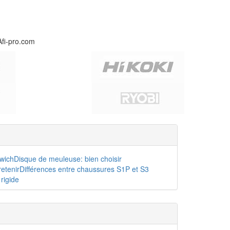
Afi-pro.com
dwich
Disque de meuleuse: bien choisir
etenir
Différences entre chaussures S1P et S3
rigide