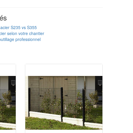
és
 acier S235 vs S355
ier selon votre chantier
utillage professionnel