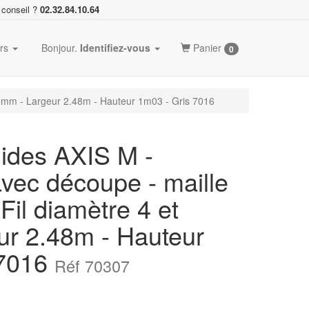
 conseil ?
02.32.84.10.64
ers
Bonjour.
Identifiez-vous
Panier
0
 5mm - Largeur 2.48m - Hauteur 1m03 - Gris 7016
ides AXIS M -
avec découpe - maille
il diamètre 4 et
r 2.48m - Hauteur
 7016
Réf 70307