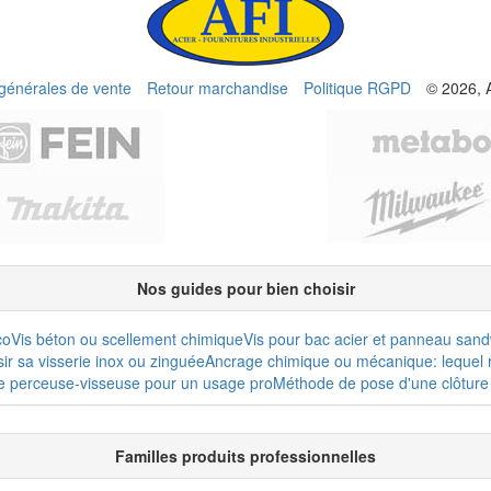
 générales de vente
Retour marchandise
Politique RGPD
© 2026, 
Nos guides pour bien choisir
co
Vis béton ou scellement chimique
Vis pour bac acier et panneau san
r sa visserie inox ou zinguée
Ancrage chimique ou mécanique: lequel r
e perceuse-visseuse pour un usage pro
Méthode de pose d'une clôture 
Familles produits professionnelles