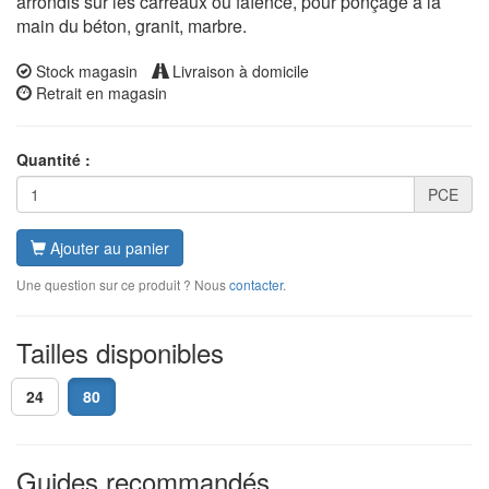
arrondis sur les carreaux ou faïence, pour ponçage à la
main du béton, granit, marbre.
Stock magasin
Livraison à domicile
Retrait en magasin
Quantité :
PCE
Ajouter au panier
Une question sur ce produit ? Nous
contacter
.
Tailles disponibles
24
80
Guides recommandés