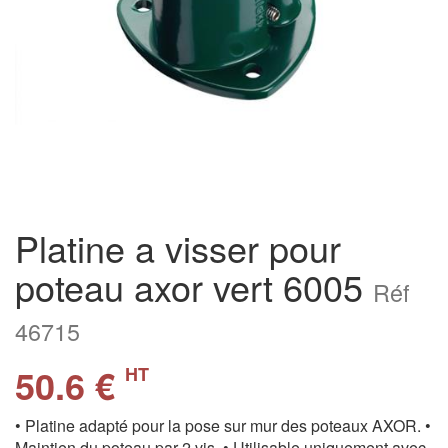
Platine a visser pour
poteau axor vert 6005
Réf
46715
50.6 €
HT
• Platine adapté pour la pose sur mur des poteaux AXOR. •
Maintien du poteau par 2 vis. • Utilisable uniquement avec