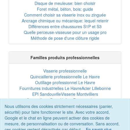
Disque de meuleuse: bien choisir
Foret métal, béton, bois: guide
Comment choisir sa visserie inox ou zinguée
Ancrage chimique ou mécanique: lequel retenir
Différences entre chaussures S1P et S3
Quelle perceuse-visseuse pour un usage pro
Méthode de pose d'une clôture rigide
Familles produits professionnelles
Visserie professionnelle
Quincaillerie professionnelle Le Havre
Outillage professionnel Le Havre
Fournitures industrielles Le Havre
Acier Lillebonne
EPI Sandouville
Visserie Montivilliers
Quincaillerie Port-Jérôme
Fixation chantier
EPI professionnel
Outillage maintenance
Nous utilisons des cookies strictement nécessaires (panier,
Acier professionnel
Tôles et bardage
sécurité) pour faire fonctionner le site. Avec votre accord,
Scellement chimique
Clôtures Le Havre
Google et le chat en ligne peuvent activer des cookies de
mesure, de personnalisation ou de conversation. Sans accord,
ces cookies restent désactivés par défaut.
En savoir plus