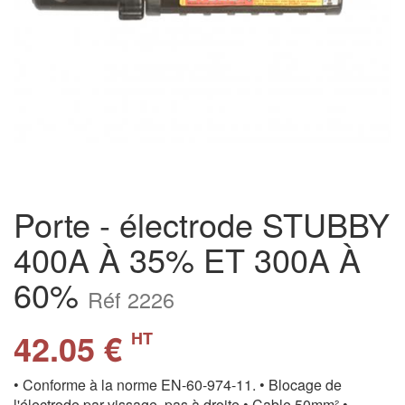
Porte - électrode STUBBY
400A À 35% ET 300A À
60%
Réf 2226
42.05 €
HT
• Conforme à la norme EN-60-974-11. • Blocage de
l'électrode par vissage, pas à droite • Cable 50mm² •