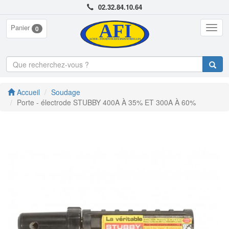
02.32.84.10.64
Panier
Togg
0
navig
Accueil
Soudage
Porte - électrode STUBBY 400A À 35% ET 300A À 60%