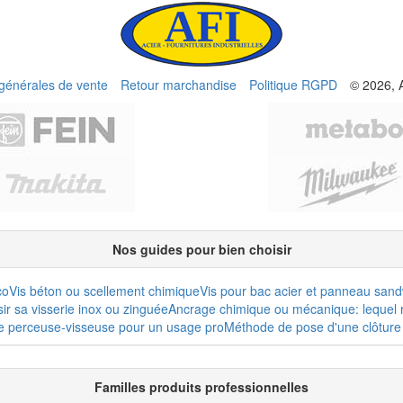
 générales de vente
Retour marchandise
Politique RGPD
© 2026, 
Nos guides pour bien choisir
co
Vis béton ou scellement chimique
Vis pour bac acier et panneau san
r sa visserie inox ou zinguée
Ancrage chimique ou mécanique: lequel r
e perceuse-visseuse pour un usage pro
Méthode de pose d'une clôture 
Familles produits professionnelles