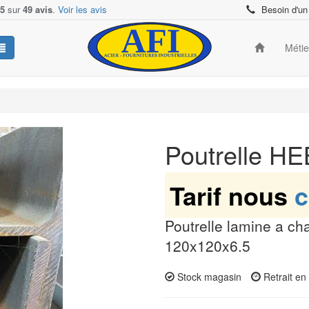
/5
sur
49 avis
.
Voir les avis
Besoin d'un
Méti
Poutrelle H
Tarif nous
c
Poutrelle lamine a ch
120x120x6.5
Stock magasin
Retrait e