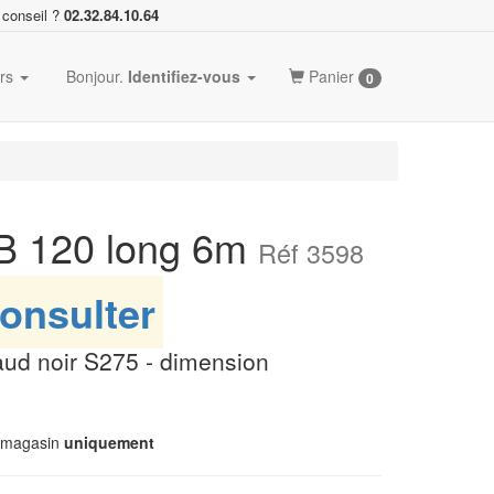
 conseil ?
02.32.84.10.64
ers
Bonjour.
Identifiez-vous
Panier
0
EB 120 long 6m
Réf 3598
onsulter
aud noir S275 - dimension
n magasin
uniquement