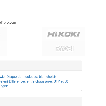
Afi-pro.com
dwich
Disque de meuleuse: bien choisir
etenir
Différences entre chaussures S1P et S3
rigide