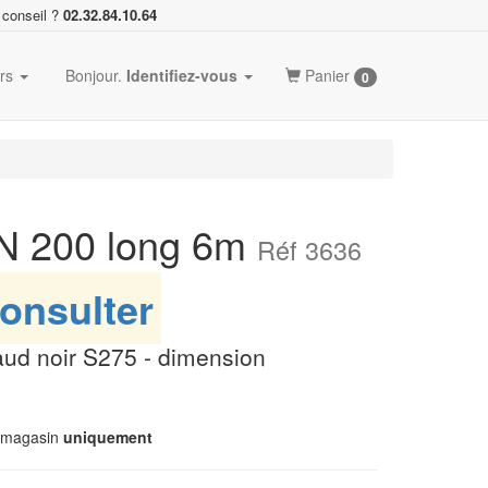
 conseil ?
02.32.84.10.64
ers
Bonjour.
Identifiez-vous
Panier
0
PN 200 long 6m
Réf 3636
onsulter
aud noir S275 - dimension
n magasin
uniquement