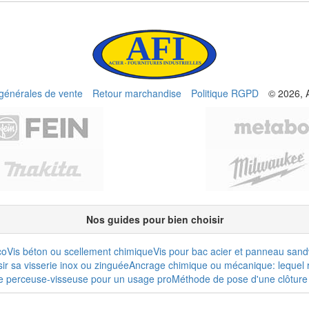
 générales de vente
Retour marchandise
Politique RGPD
© 2026, 
Nos guides pour bien choisir
co
Vis béton ou scellement chimique
Vis pour bac acier et panneau san
r sa visserie inox ou zinguée
Ancrage chimique ou mécanique: lequel r
e perceuse-visseuse pour un usage pro
Méthode de pose d'une clôture 