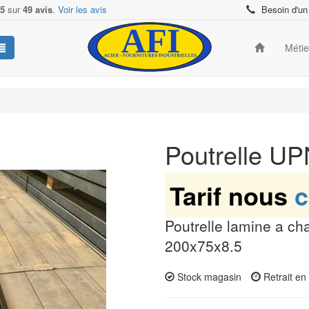
/5
sur
49 avis
.
Voir les avis
Besoin d'un
Méti
Poutrelle U
Tarif nous
c
Poutrelle lamine a ch
200x75x8.5
Stock magasin
Retrait e