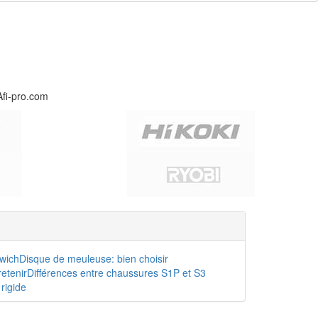
Afi-pro.com
dwich
Disque de meuleuse: bien choisir
etenir
Différences entre chaussures S1P et S3
rigide