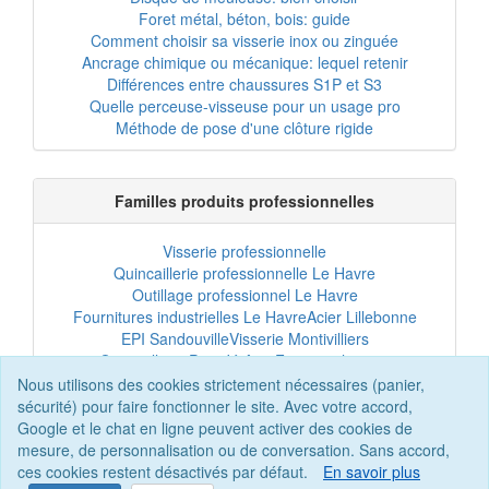
Foret métal, béton, bois: guide
Comment choisir sa visserie inox ou zinguée
Ancrage chimique ou mécanique: lequel retenir
Différences entre chaussures S1P et S3
Quelle perceuse-visseuse pour un usage pro
Méthode de pose d'une clôture rigide
Familles produits professionnelles
Visserie professionnelle
Quincaillerie professionnelle Le Havre
Outillage professionnel Le Havre
Fournitures industrielles Le Havre
Acier Lillebonne
EPI Sandouville
Visserie Montivilliers
Quincaillerie Port-Jérôme
Fixation chantier
EPI professionnel
Outillage maintenance
Nous utilisons des cookies strictement nécessaires (panier,
Acier professionnel
Tôles et bardage
sécurité) pour faire fonctionner le site. Avec votre accord,
Scellement chimique
Clôtures Le Havre
Google et le chat en ligne peuvent activer des cookies de
mesure, de personnalisation ou de conversation. Sans accord,
ces cookies restent désactivés par défaut.
En savoir plus