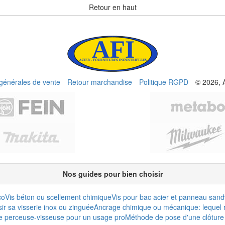
Retour en haut
 générales de vente
Retour marchandise
Politique RGPD
© 2026, 
Nos guides pour bien choisir
co
Vis béton ou scellement chimique
Vis pour bac acier et panneau san
r sa visserie inox ou zinguée
Ancrage chimique ou mécanique: lequel r
e perceuse-visseuse pour un usage pro
Méthode de pose d'une clôture 