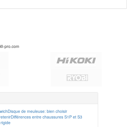
Afi-pro.com
dwich
Disque de meuleuse: bien choisir
etenir
Différences entre chaussures S1P et S3
rigide