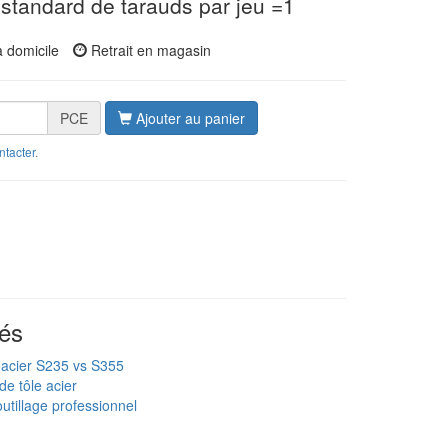
standard de tarauds par jeu =1
à domicile
Retrait en magasin
PCE
Ajouter au panier
ntacter
.
és
 acier S235 vs S355
de tôle acier
utillage professionnel