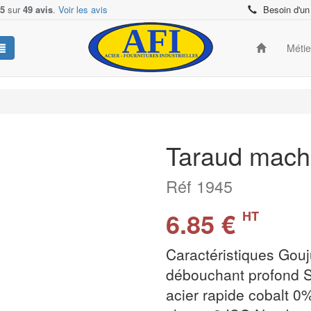
/5
sur
49 avis
.
Voir les avis
Besoin d'un
Méti
Taraud mach
Réf 1945
6.85 €
HT
Caractéristiques Gouj
débouchant profond S
acier rapide cobalt 0