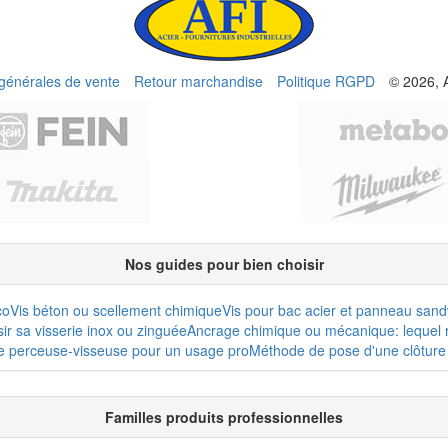
 générales de vente
Retour marchandise
Politique RGPD
© 2026, 
Nos guides pour bien choisir
co
Vis béton ou scellement chimique
Vis pour bac acier et panneau san
r sa visserie inox ou zinguée
Ancrage chimique ou mécanique: lequel r
e perceuse-visseuse pour un usage pro
Méthode de pose d'une clôture 
Familles produits professionnelles