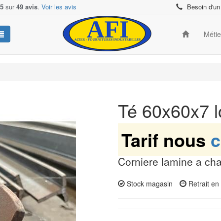
/5
sur
49 avis
.
Voir les avis
Besoin d'un
Méti
Té 60x60x7 
Tarif nous
c
Corniere lamine a ch
Stock magasin
Retrait e