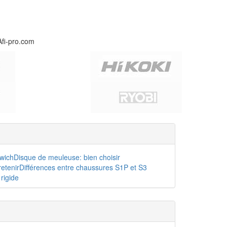
Afi-pro.com
dwich
Disque de meuleuse: bien choisir
etenir
Différences entre chaussures S1P et S3
rigide