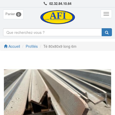
02.32.84.10.64
Panier
Togg
0
navig
Accueil
Profilés
Té 80x80x9 long 6m