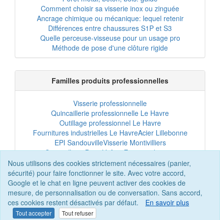
Comment choisir sa visserie inox ou zinguée
Ancrage chimique ou mécanique: lequel retenir
Différences entre chaussures S1P et S3
Quelle perceuse-visseuse pour un usage pro
Méthode de pose d'une clôture rigide
Familles produits professionnelles
Visserie professionnelle
Quincaillerie professionnelle Le Havre
Outillage professionnel Le Havre
Fournitures industrielles Le Havre
Acier Lillebonne
EPI Sandouville
Visserie Montivilliers
Quincaillerie Port-Jérôme
Fixation chantier
EPI professionnel
Outillage maintenance
Nous utilisons des cookies strictement nécessaires (panier,
Acier professionnel
Tôles et bardage
sécurité) pour faire fonctionner le site. Avec votre accord,
Scellement chimique
Clôtures Le Havre
Google et le chat en ligne peuvent activer des cookies de
mesure, de personnalisation ou de conversation. Sans accord,
ces cookies restent désactivés par défaut.
En savoir plus
Tout accepter
Tout refuser