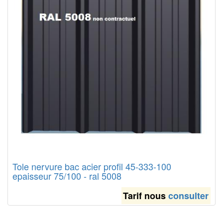
Tole nervure bac acier profil 45-333-100
epaisseur 75/100 - ral 5008
Tarif nous
consulter