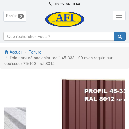
02.32.84.10.64
Panier
Togg
0
navig
Accueil
Toiture
Tole nervuré bac acier profil 45-333-100 avec regulateur
epaisseur 75/100 - ral 8012