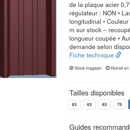
de la plaque acier 0
régulateur : NON • La
longitudinal • Couleu
m sur stock – recoupé
longueur coupée • Aut
demande selon disponi
Fiche technique
Stock magasin
Retrait e
Tailles disponibles
63
63
63
75
Guides recommand