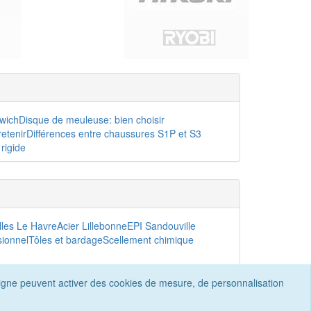
dwich
Disque de meuleuse: bien choisir
etenir
Différences entre chaussures S1P et S3
rigide
lles Le Havre
Acier Lillebonne
EPI Sandouville
sionnel
Tôles et bardage
Scellement chimique
n ligne peuvent activer des cookies de mesure, de personnalisation