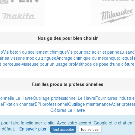
Nos guides pour bien choisir
co
Vis béton ou scellement chimique
Vis pour bac acier et panneau san
r sa visserie inox ou zinguée
Ancrage chimique ou mécanique: lequel r
e perceuse-visseuse pour un usage pro
Méthode de pose d'une clôture 
Familles produits professionnelles
sionnelle Le Havre
Outillage professionnel Le Havre
Fournitures industrie
me
Fixation chantier
EPI professionnel
Outillage maintenance
Acier profes
Clôtures Le Havre
 pour faire fonctionner le site. Avec votre accord, Google et le chat e
r défaut.
En savoir plus
Tout accepter
Tout refuser