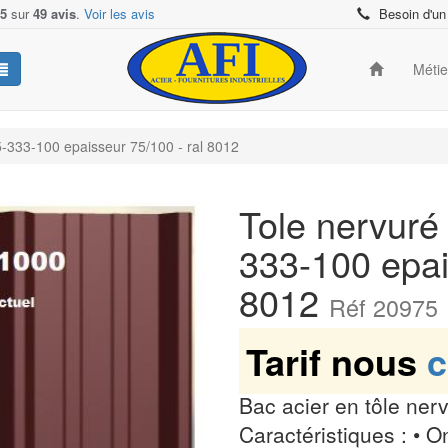
/5
sur
49 avis
.
Voir les avis
Besoin d'un
Méti
45-333-100 epaisseur 75/100 - ral 8012
Tole nervuré 
333-100 epai
8012
Réf 20975
Tarif nous
c
Bac acier en tôle ner
Caractéristiques : • 